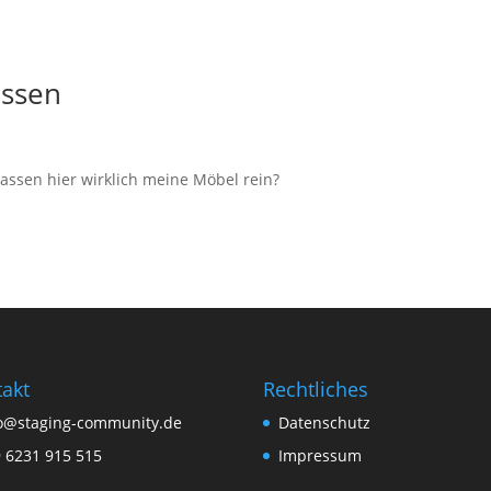
Essen
ssen hier wirklich meine Möbel rein?
akt
Rechtliches
o@staging-community.de
Datenschutz
 6231 915 515
Impressum