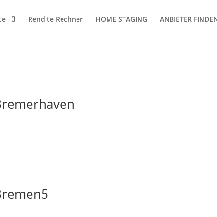
te
Rendite Rechner
HOME STAGING
ANBIETER FINDE
 Bremerhaven
 Bremen5