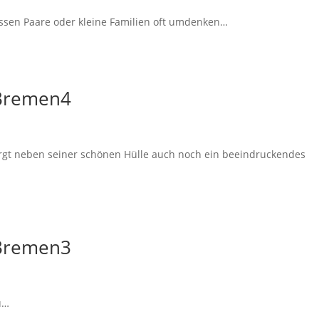
ssen Paare oder kleine Familien oft umdenken…
 Bremen4
rgt neben seiner schönen Hülle auch noch ein beeindruckendes
 Bremen3
u…