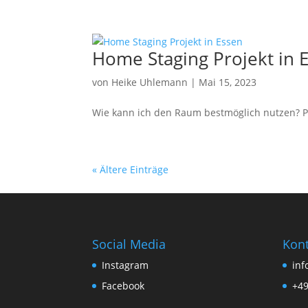
Home Staging Projekt in 
von
Heike Uhlemann
|
Mai 15, 2023
Wie kann ich den Raum bestmöglich nutzen? Pa
« Ältere Einträge
Social Media
Kont
Instagram
inf
Facebook
+49