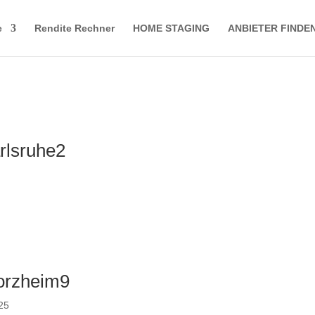
e
Rendite Rechner
HOME STAGING
ANBIETER FINDE
rlsruhe2
6
forzheim9
025