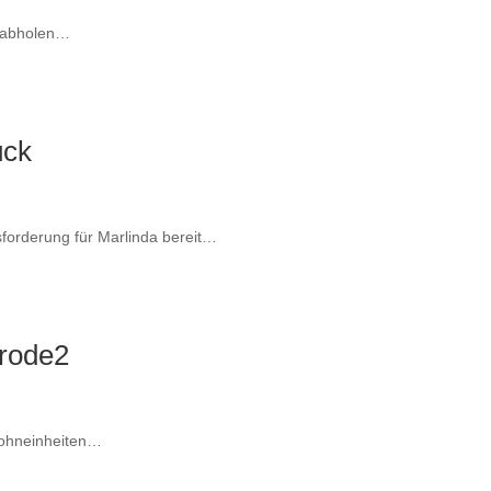
r abholen…
ück
orderung für Marlinda bereit…
rode2
 Wohneinheiten…