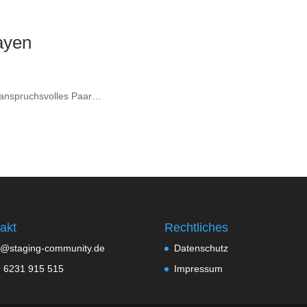
ayen
 anspruchsvolles Paar…
akt
Rechtliches
o@staging-community.de
Datenschutz
 6231 915 515
Impressum