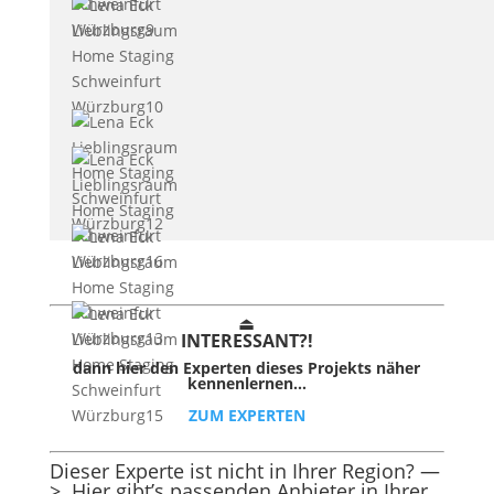
⏏︎
INTER
ESSAN
T?!
dann hier den Experten dieses Projekts näher
kennenlernen…
ZUM EXPERTEN
Dieser Experte ist nicht in Ihrer Region? —
>
Hier gibt’s passenden Anbieter in Ihrer