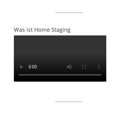
_______________
Was ist Home Staging
_______________