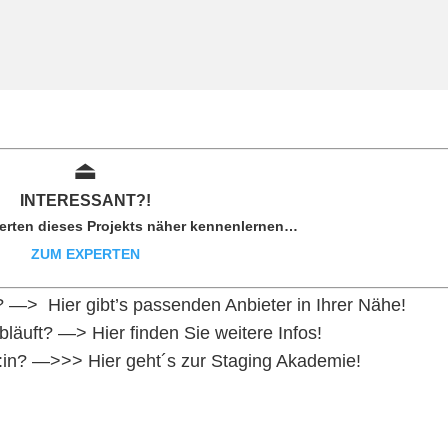
⏏︎
INTER
ESSAN
T?!
erten dieses Projekts näher kennenlernen…
ZUM EXPERTEN
on? —>
Hier gibt’s passenden Anbieter in Ihrer Nähe!
bläuft?
—> Hier finden Sie weitere Infos!
:in?
—>>> Hier geht´s zur Staging Akademie!