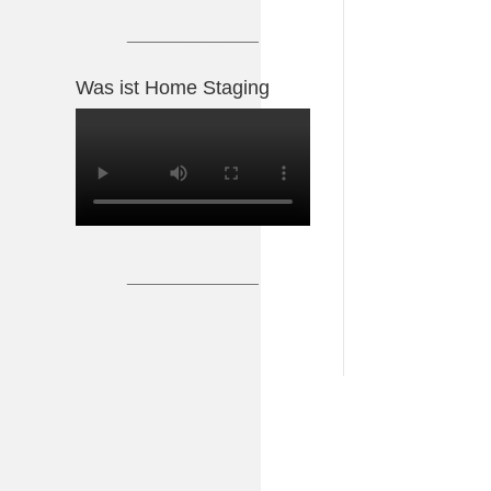
_______________
Was ist Home Staging
_______________