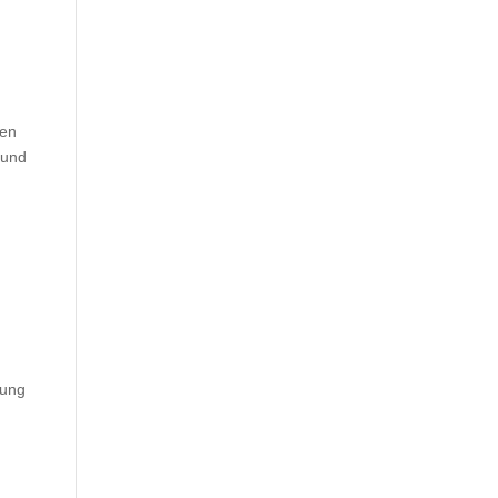
len
 und
nung