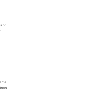
rend
n
ante
tönen