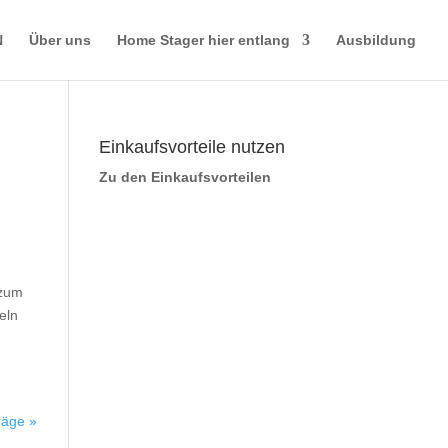
N
Über uns
Home Stager hier entlang
Ausbildung
Einkaufsvorteile nutzen
Zu den Einkaufsvorteilen
 zum
eln
räge »