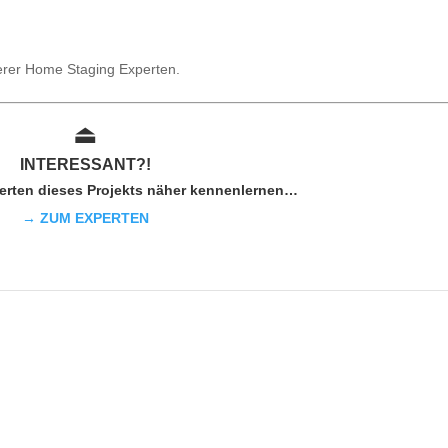
serer Home Staging Experten.
⏏︎
INTER
ESSAN
T?!
erten dieses Projekts näher kennenlernen…
→ ZUM EXPERTEN