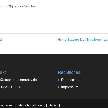
Baur
,
Objekt der Woche
t!
Home Staging löst Emotionen 
akt
Rechtliches
o@staging-community.de
Datenschutz
 6231 915 515
Impressum
Impressum
|
Datenschutzerklärung
|
Sitemap
|