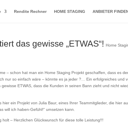
e
Rendite Rechner
HOME STAGING
ANBIETER FINDE
ntiert das gewisse „ETWAS“!
Home Stagi
e – schon hat man ein Home Staging Projekt geschaffen, dass es de
h nur so einfach wäre – könnte es ja jeder ?… Ein erfolgreiches und v
as gewisse ETWAS, dass die Kunden in seinen Bann zieht und nicht wie
 hier ein Projekt von Julia Baur, eines Ihrer Teammitglieder, die hier au
as will ich haben-Gefühl!“ umsetzen kann.
holt – Herzlichen Glückwunsch für diese tolle Leistung!!!