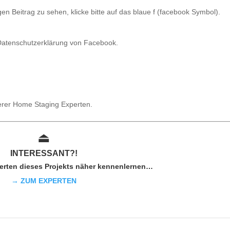
 Beitrag zu sehen, klicke bitte auf das blaue f (facebook Symbol).
 Datenschutzerklärung von Facebook.
serer Home Staging Experten.
⏏︎
INTER
ESSAN
T?!
erten dieses Projekts näher kennenlernen…
→ ZUM EXPERTEN