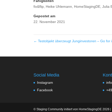
Fähigkeiten
fix&flip
,
Heike Uhlemann
,
HomeStagingDE
,
Julia 
Gepostet am
22. November 2021
←
Testobjekt überzeugt Junginvestoren – Go for i
Social Media
Kont
Instagram
inf
Facebook
+49
© Staging Community initiert von HomeStagingDE 2026 |